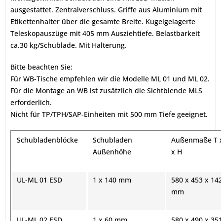
ausgestattet. Zentralverschluss. Griffe aus Aluminium mit
Etikettenhalter über die gesamte Breite. Kugelgelagerte
Teleskopauszüge mit 405 mm Ausziehtiefe. Belastbarkeit
ca.30 kg/Schublade. Mit Halterung.
Bitte beachten Sie:
Für WB-Tische empfehlen wir die Modelle ML 01 und ML 02.
Für die Montage an WB ist zusätzlich die Sichtblende MLS
erforderlich.
Nicht für TP/TPH/SAP-Einheiten mit 500 mm Tiefe geeignet.
Schubladenblöcke
Schubladen
Außenmaße T 
Außenhöhe
x H
UL-ML 01 ESD
1 x 140 mm
580 x 453 x 14
mm
UL-
ML 02 ESD
1 x 60 mm
580 x 490 x 35