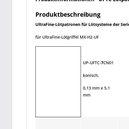
Produktbeschreibung
UltraFine-Lötpatronen für Lötsysteme der Ser
für UltraFine-Lötgriffel MX-H2-UF
UP-UFTC-
7
CN01
konisch,
0,13 mm x 5,1
mm