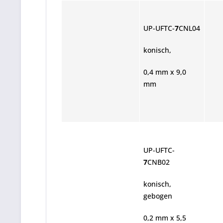
UP-UFTC-
7
CNL04
konisch,
0,4 mm x 9,0
mm
UP-UFTC-
7
CNB02
konisch,
gebogen
0,2 mm x 5,5