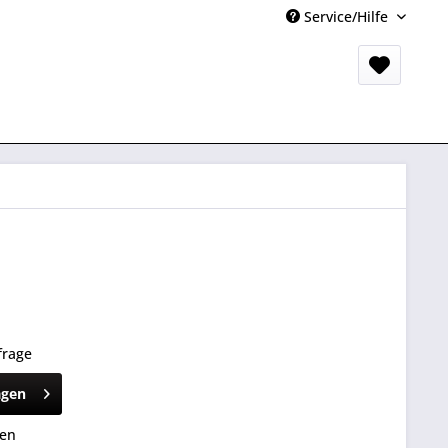
Service/Hilfe
frage
agen
hen