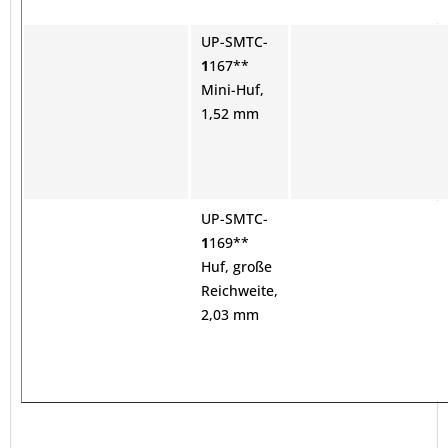
UP-SMTC-
1
167**
Mini-Huf,
1,52 mm
UP-SMTC-
1
169**
Huf, große
Reichweite,
2,03 mm