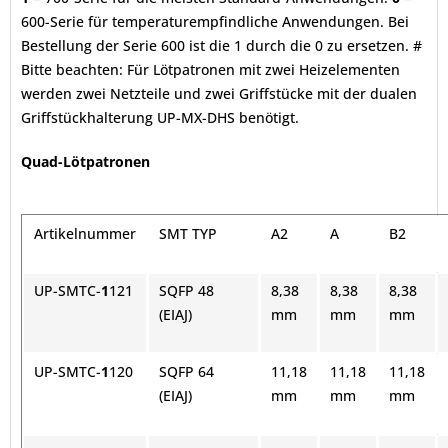
600-Serie für temperaturempfindliche Anwendungen. Bei
Bestellung der Serie 600 ist die 1 durch die 0 zu ersetzen. #
Bitte beachten: Für Lötpatronen mit zwei Heizelementen
werden zwei Netzteile und zwei Griffstücke mit der dualen
Griffstückhalterung UP-MX-DHS benötigt.
Quad-Lötpatronen
Artikelnummer
SMT TYP
A2
A
B2
UP-SMTC-
1
121
SQFP 48
8,38
8,38
8,38
(EIAJ)
mm
mm
mm
UP-SMTC-
1
120
SQFP 64
11,18
11,18
11,18
(EIAJ)
mm
mm
mm