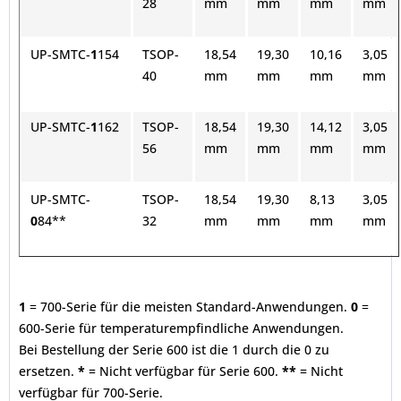
28
mm
mm
mm
mm
UP-SMTC-
1
154
TSOP-
18,54
19,30
10,16
3,05
40
mm
mm
mm
mm
UP-SMTC-
1
162
TSOP-
18,54
19,30
14,12
3,05
56
mm
mm
mm
mm
UP-SMTC-
TSOP-
18,54
19,30
8,13
3,05
0
84**
32
mm
mm
mm
mm
1
= 700-Serie für die meisten Standard-Anwendungen.
0
=
600-Serie für temperaturempfindliche Anwendungen.
Bei Bestellung der Serie 600 ist die 1 durch die 0 zu
ersetzen.
*
= Nicht verfügbar für Serie 600.
**
= Nicht
verfügbar für 700-Serie.