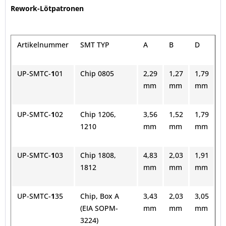
Rework-Lötpatronen
Artikelnummer
SMT TYP
A
B
D
UP-SMTC-
1
01
Chip 0805
2,29
1,27
1,79
mm
mm
mm
UP-SMTC-
1
02
Chip 1206,
3,56
1,52
1,79
1210
mm
mm
mm
UP-SMTC-
1
03
Chip 1808,
4,83
2,03
1,91
1812
mm
mm
mm
UP-SMTC-
1
35
Chip, Box A
3,43
2,03
3,05
(EIA SOPM-
mm
mm
mm
3224)