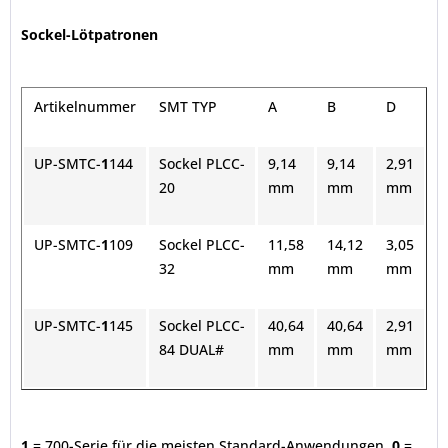
Sockel-Lötpatronen
Artikelnummer
SMT TYP
A
B
D
UP-SMTC-
1
144
Sockel PLCC-
9,14
9,14
2,91
20
mm
mm
mm
UP-SMTC-
1
109
Sockel PLCC-
11,58
14,12
3,05
32
mm
mm
mm
UP-SMTC-
1
145
Sockel PLCC-
40,64
40,64
2,91
84 DUAL#
mm
mm
mm
1
= 700-Serie für die meisten Standard-Anwendungen.
0
=