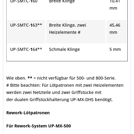
UP-SMTC-
1
60
Breite Klinge
10,41
mm
UP-SMTC-
1
63**
Breite Klinge, zwei
45,46
Heizelemente #
mm
UP-SMTC-
1
64**
Schmale Klinge
5 mm
Wie oben.
**
= nicht verfügbar für 500- und 800-Serie.
# Bitte beachten: Für Lötpatronen mit zwei Heizelementen
werden zwei Netzteile und zwei Griffstücke mit
der dualen Griffstückhalterung UP-MX-DHS benötigt.
Rework-Lötpatronen
Für Rework-System UP-MX-500