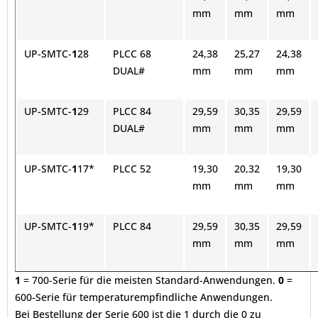
mm
mm
mm
UP-SMTC-
1
28
PLCC 68
24,38
25,27
24,38
DUAL#
mm
mm
mm
UP-SMTC-
1
29
PLCC 84
29,59
30,35
29,59
DUAL#
mm
mm
mm
UP-SMTC-
1
17*
PLCC 52
19,30
20,32
19,30
mm
mm
mm
UP-SMTC-
1
19*
PLCC 84
29,59
30,35
29,59
mm
mm
mm
1
= 700-Serie für die meisten Standard-Anwendungen.
0
=
600-Serie für temperaturempfindliche Anwendungen.
Bei Bestellung der Serie 600 ist die 1 durch die 0 zu