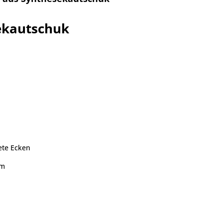
ekautschuk
ete Ecken
hm