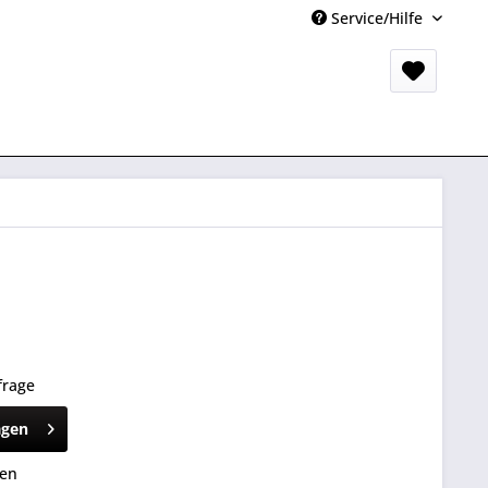
Service/Hilfe
frage
agen
hen