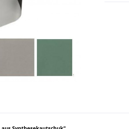
e aus Synthesekautschuk"