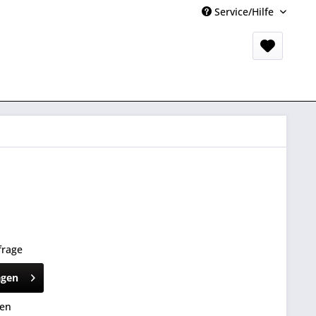
Service/Hilfe
frage
agen
hen