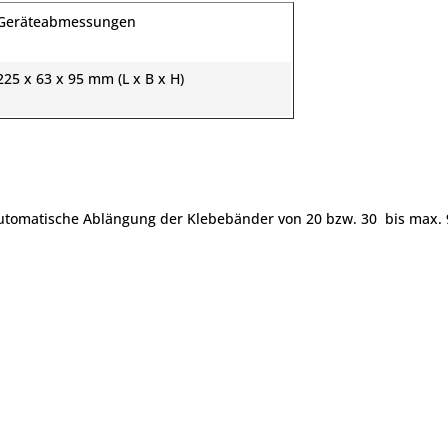
Geräteabmessungen
225 x 63 x 95 mm (L x B x H)
automatische Ablängung der Klebe­bänder von 20 bzw. 30 bis max. 