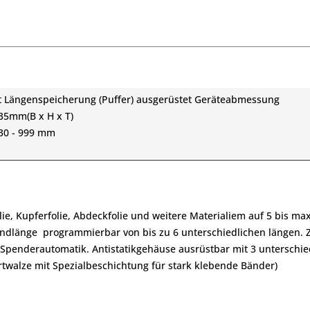
it Längenspeicherung (Puffer) ausgerüstet Geräteabmessung
135mm(B x H x T)
 30 - 999 mm
e, Kupferfolie, Abdeckfolie und weitere Materialiem auf 5 bis max
ndlänge programmierbar von bis zu 6 unterschiedlichen längen. Z
penderautomatik. Antistatikgehäuse ausrüstbar mit 3 unterschie
twalze mit Spezialbeschichtung für stark klebende Bänder)