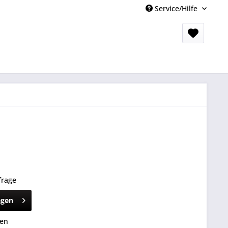
Service/Hilfe
frage
agen
hen