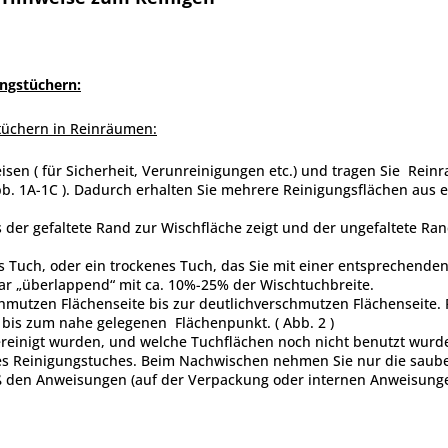
ngstüchern:
tüchern in Reinräumen:
eisen ( für Sicherheit, Verunreinigungen etc.) und tragen Sie Re
Abb. 1A-1C ). Dadurch erhalten Sie mehrere Reinigungsflächen aus
 der gefaltete Rand zur Wischfläche zeigt und der ungefaltete Ran
 Tuch, oder ein trockenes Tuch, das Sie mit einer entsprechenden
war „überlappend“ mit ca. 10%-25% der Wischtuchbreite.
mutzen Flächenseite bis zur deutlichverschmutzen Flächenseite. Re
bis zum nahe gelegenen Flächenpunkt. ( Abb. 2 )
gereinigt wurden, und welche Tuchflächen noch nicht benutzt wurd
es Reinigungstuches. Beim Nachwischen nehmen Sie nur die saube
ß den Anweisungen (auf der Verpackung oder internen Anweisung