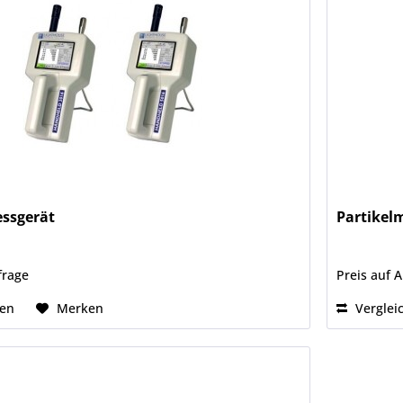
essgerät
Partikel
frage
Preis auf 
hen
Merken
Verglei