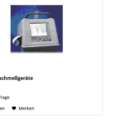
Tischmeßgeräte
frage
hen
Merken