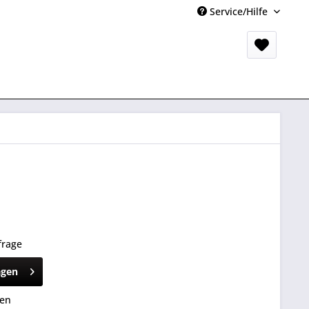
Service/Hilfe
frage
agen
hen