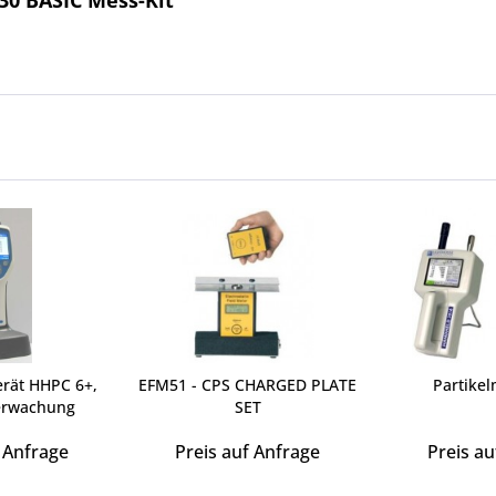
30 BASIC Mess-Kit"
erät HHPC 6+,
EFM51 - CPS CHARGED PLATE
Partikel
erwachung
SET
f Anfrage
Preis auf Anfrage
Preis au