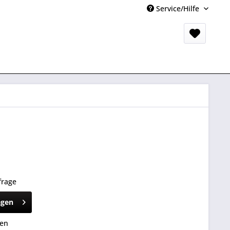
Service/Hilfe
frage
agen
hen