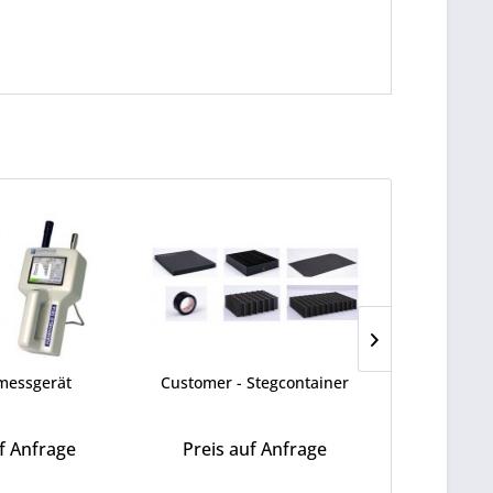
messgerät
Customer - Stegcontainer
Saf
f Anfrage
Preis auf Anfrage
Preis a