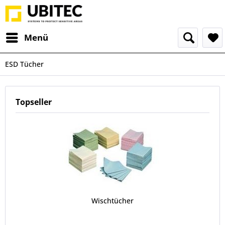
Menü
ESD Tücher
Topseller
Wischtücher