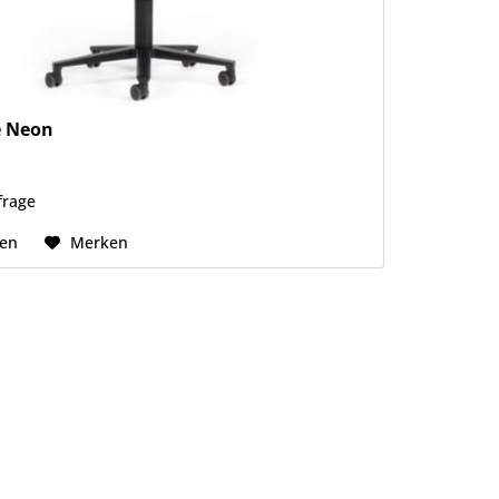
e Neon
frage
hen
Merken